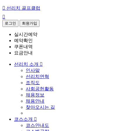

선리치 골프클럽

로그인
회원가입
실시간예약
예약확인
쿠폰내역
요금안내
선리치 소개

인사말
선리치연혁
조직도
사회공헌활동
채용정보
채용안내
찾아오시는 길
코스소개

코스안내도