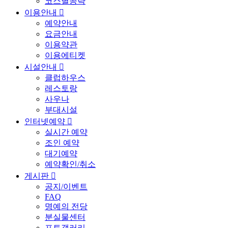
코스별공략
이용안내

예약안내
요금안내
이용약관
이용에티켓
시설안내

클럽하우스
레스토랑
사우나
부대시설
인터넷예약

실시간 예약
조인 예약
대기예약
예약확인/취소
게시판

공지/이벤트
FAQ
명예의 전당
분실물센터
포토갤러리